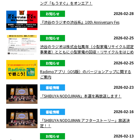
ング「もうすぐ」をオンエア！
お知らせ
2026-02-28
『渋谷のラジオの渋谷系』10th Anniversary Fes
お知らせ
2026-02-25
渋谷のラジオは株式会社萬年（小型家電リサイクル認定
事業者）とともに小型家電の回収・リサイクルをはじめ
ました。
お知らせ
2026-02-25
Radimoアプリ（iOS版）のバージョンアップに関する
ご案内
番組情報
2026-02-23
「SHIBUYA NODOJIMAN」本選を再放送します！
番組情報
2026-02-16
「SHIBUYA NODOJIMAN アフターストーリー」放送決
定！！
お知らせ
2026-02-13