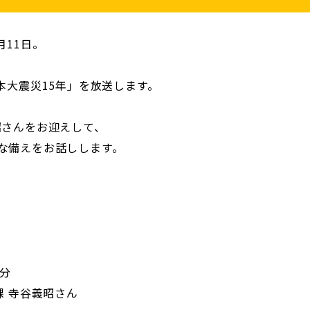
月11日。
本大震災15年」を放送します。
昭さんをお迎えして、
な備えをお話しします。
0分
課 寺谷義昭さん