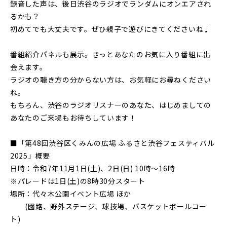
録音した声は、後日渋谷のラジオでランダムにオンエアされ
るかも？
初めてでも大丈夫です。ぜひ親子で遊びにきてくださいね♩
番組紹介パネルも展示。きっとあなたのお気に入り番組に出
会えます。
ラジオの聴き方の分からない方は、お気軽にお尋ねください
ね。
もちろん、渋谷のラジオリスナーのあなた、はじめましての
あなたのご来場もお待ちしています！
■「第48回渋谷区くみんの広場 ふるさと渋谷フェスティバル
2025」概要
日時：令和7年11月1日(土)、2日(日) 10時〜16時
※パレードは1日(土)の8時30分スタート
場所：代々木公園イベント広場 ほか
(園路、野外ステージ、球技場、バスケットボールコー
ト)