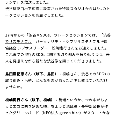
ラジオ」を放送しました。
渋谷駅東口地下広場に設置された特設スタジオからは8つのト
ークセッションをお届けしました。
17時からの「渋谷×SDGs」のトークセッションでは、「
渋⾕
でサステナブル
」パーソナリティ・シブヤサステナブル推進
協議会 シブサスリーダー 松嶋範⾏さんをお迎えしました。
これまでの渋谷のSDGsに関する取り組みを振り返りつつ、未
来を見据えながら新たな渋谷像を語ってくださりました。
島田亜紀恵さん（以下、島田）
：松嶋さん、渋谷でのSDGsの
取り組み・活動、どんなものがあったか少し教えていただけ
ませんか。
松嶋範⾏さん（以下、松嶋）
：発端というか、世の中がちょ
っとエコに向き始めた頃、ちょうど現区長・長谷部区長が作
ったグリーンバード（NPO法人 green bird）がスタートかな