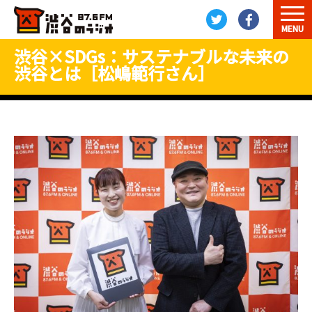
MENU
渋谷×SDGs：サステナブルな未来の
渋谷とは［松嶋範行さん］