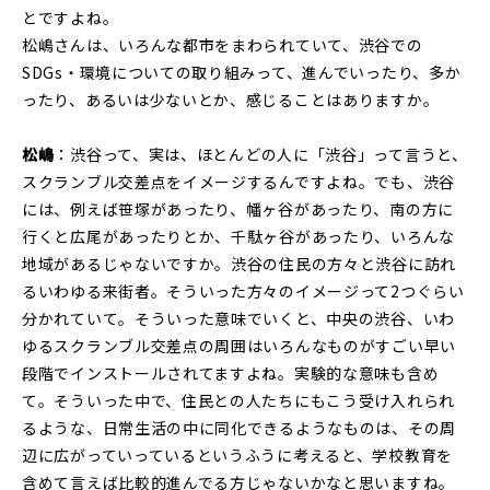
とですよね。
松嶋さんは、いろんな都市をまわられていて、渋谷での
SDGs・環境についての取り組みって、進んでいったり、多か
ったり、あるいは少ないとか、感じることはありますか。
松嶋
：渋谷って、実は、ほとんどの人に「渋谷」って言うと、
スクランブル交差点をイメージするんですよね。でも、渋谷
には、例えば笹塚があったり、幡ヶ谷があったり、南の方に
行くと広尾があったりとか、千駄ヶ谷があったり、いろんな
地域があるじゃないですか。渋谷の住民の方々と渋谷に訪れ
るいわゆる来街者。そういった方々のイメージって2つぐらい
分かれていて。そういった意味でいくと、中央の渋谷、いわ
ゆるスクランブル交差点の周囲はいろんなものがすごい早い
段階でインストールされてますよね。実験的な意味も含め
て。そういった中で、住民との人たちにもこう受け入れられ
るような、日常生活の中に同化できるようなものは、その周
辺に広がっていっているというふうに考えると、学校教育を
含めて言えば比較的進んでる方じゃないかなと思いますね。